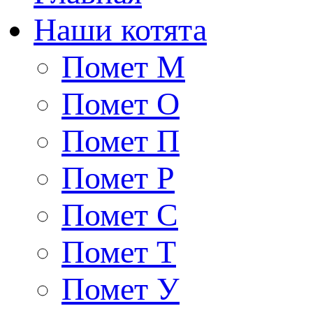
Наши котята
Помет М
Помет О
Помет П
Помет Р
Помет С
Помет Т
Помет У