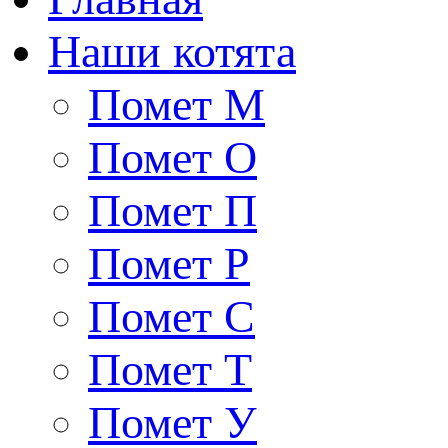
Наши котята
Помет М
Помет О
Помет П
Помет Р
Помет С
Помет Т
Помет У