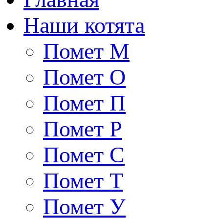
Наши котята
Помет М
Помет О
Помет П
Помет Р
Помет С
Помет Т
Помет У