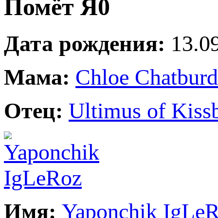
Помёт Я0
Дата рождения:
13.09
Мама:
Chloe Chatbur
Отец:
Ultimus of Kiss
Имя:
Yaponchik IgLe