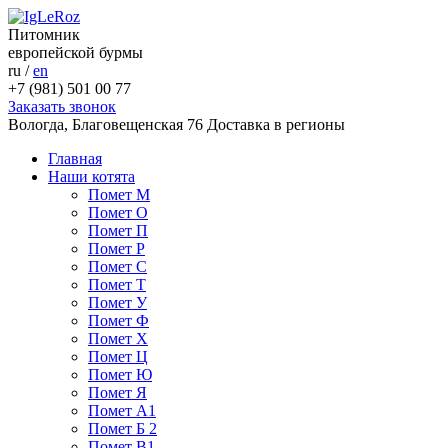
Питомник
европейской бурмы
ru
/
en
+7 (981) 501 00 77
Заказать звонок
Вологда, Благовещенская 76
Доставка в регионы
Главная
Наши котята
Помет М
Помет О
Помет П
Помет Р
Помет С
Помет Т
Помет У
Помет Ф
Помет Х
Помет Ц
Помет Ю
Помет Я
Помет A1
Помет Б 2
Помет В1