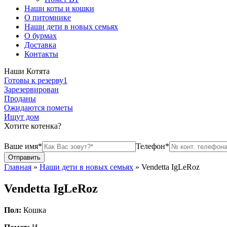
Наши коты и кошки
О питомнике
Наши дети в новых семьях
О бурмах
Доставка
Контакты
Наши Котята
Готовы к резерву
1
Зарезервирован
Проданы
Ожидаются пометы
Ищут дом
Хотите котенка?
Ваше имя*
Телефон*
Главная
»
Наши дети в новых семьях
»
Vendetta IgLeRoz
Vendetta IgLeRoz
Пол:
Кошка