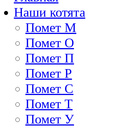
Наши котята
Помет М
Помет О
Помет П
Помет Р
Помет С
Помет Т
Помет У