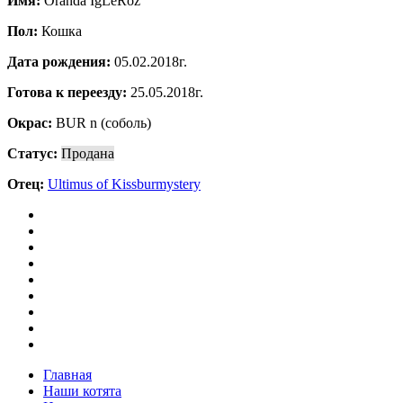
Имя:
Oranda IgLeRoz
Пол:
Кошка
Дата рождения:
05.02.2018г.
Готова к переезду:
25.05.2018г.
Окрас:
BUR n (соболь)
Статус:
Продана
Отец:
Ultimus of Kissburmystery
Главная
Наши котята