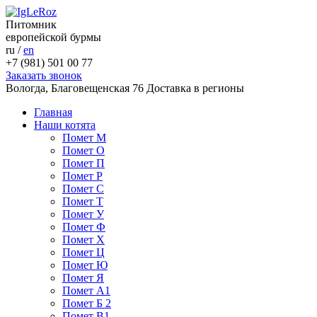
Питомник
европейской бурмы
ru
/
en
+7 (981) 501 00 77
Заказать звонок
Вологда, Благовещенская 76
Доставка в регионы
Главная
Наши котята
Помет М
Помет О
Помет П
Помет Р
Помет С
Помет Т
Помет У
Помет Ф
Помет Х
Помет Ц
Помет Ю
Помет Я
Помет A1
Помет Б 2
Помет В1