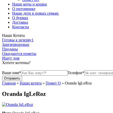
Наши коты и кошки
О питомнике
Наши дети в новых семьях
О бурмах
Доставка
Контакты
Наши Котята
Готовы к резерву
1
Зарезервирован
Проданы
Ожидаются пометы
Ищут дом
Хотите котенка?
Ваше имя*
Телефон*
Главная
»
Наши котята
»
Помет О
»
Oranda IgLeRoz
Oranda IgLeRoz