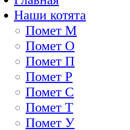
Наши котята
Помет М
Помет О
Помет П
Помет Р
Помет С
Помет Т
Помет У