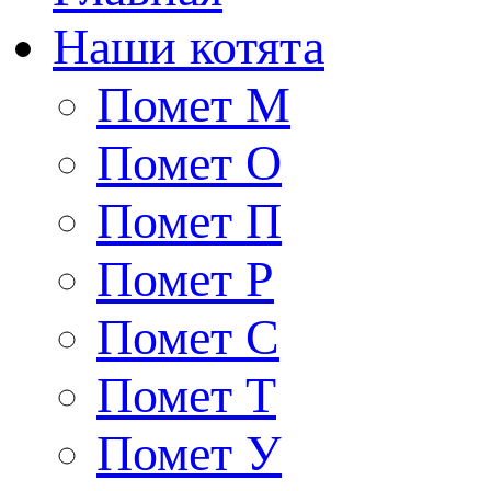
Наши котята
Помет М
Помет О
Помет П
Помет Р
Помет С
Помет Т
Помет У