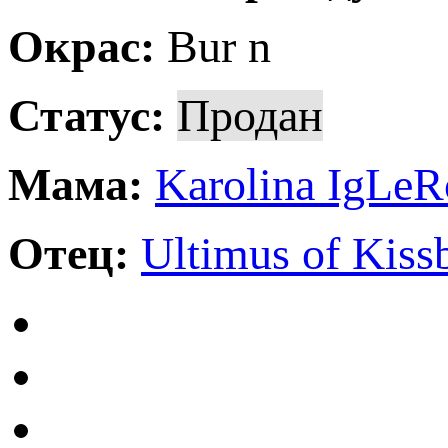
Окрас:
Bur n
Статус:
Продан
Мама:
Karolina IgLeR
Отец:
Ultimus of Kiss